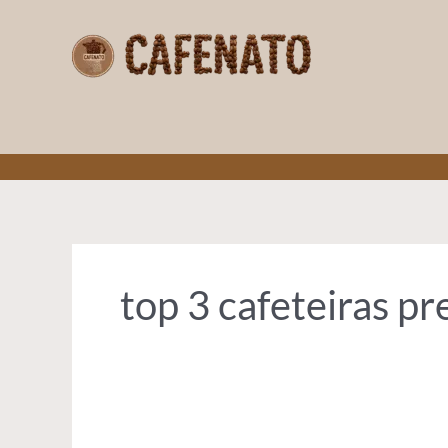
Ir
para
o
conteúdo
CAFENATO
top 3 cafeteiras pr