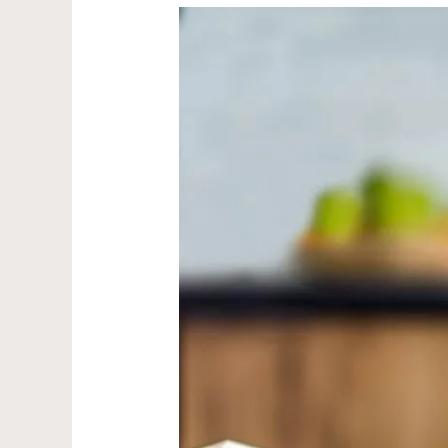
Top
5
Melhores
Cafeteiras
Prensa
Francesa
e
Como
Usar
Corretamente