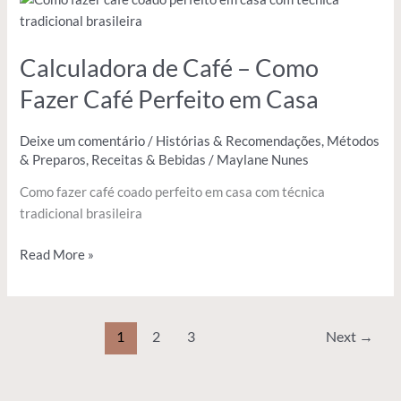
de
Café
Calculadora de Café – Como
–
Como
Fazer Café Perfeito em Casa
Fazer
Café
Deixe um comentário
/
Histórias & Recomendações
,
Métodos
Perfeito
& Preparos
,
Receitas & Bebidas
/
Maylane Nunes
em
Casa
Como fazer café coado perfeito em casa com técnica
tradicional brasileira
Read More »
1
2
3
Next
→