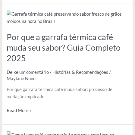
Por
que
a
Por que a garrafa térmica café
garrafa
térmica
muda seu sabor? Guia Completo
café
2025
muda
seu
sabor?
Deixe um comentário
/
Histórias & Recomendações
/
Maylane Nunes
Guia
Completo
Por que garrafa térmica café muda sabor: processo de
2025
oxidação explicado
Read More »
Calculadora