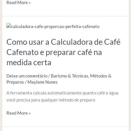
Read More »
Como
usar
Como usar a Calculadora de Café
a
Calculadora
Cafenato e preparar café na
de
medida certa
Café
Cafenato
e
Deixe um comentário
/
Barismo & Técnicas
,
Métodos &
preparar
Preparos
/
Maylane Nunes
café
A ferramenta calcula automaticamente quanto café e água
na
você precisa para qualquer método de preparo
medida
certa
Read More »