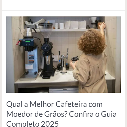
Qual
a
Melhor
Cafeteira
com
Moedor
de
Grãos?
Confira
o
Guia
Completo
2025
Qual a Melhor Cafeteira com
Moedor de Grãos? Confira o Guia
Completo 2025