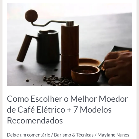
Como
Escolher
o
Melhor
Moedor
de
Café
Elétrico
+
7
Modelos
Recomendados
Como Escolher o Melhor Moedor
de Café Elétrico + 7 Modelos
Recomendados
Deixe um comentário
/
Barismo & Técnicas
/
Maylane Nunes