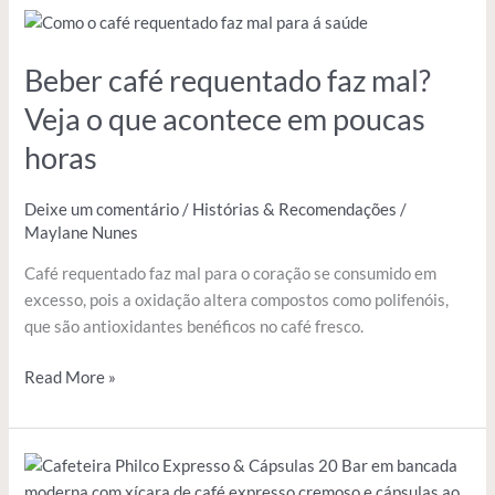
Beber
café
Beber café requentado faz mal?
requentado
faz
Veja o que acontece em poucas
mal?
horas
Veja
o
que
Deixe um comentário
/
Histórias & Recomendações
/
acontece
Maylane Nunes
em
Café requentado faz mal para o coração se consumido em
poucas
excesso, pois a oxidação altera compostos como polifenóis,
horas
que são antioxidantes benéficos no café fresco.
Read More »
Cafeteira
Philco