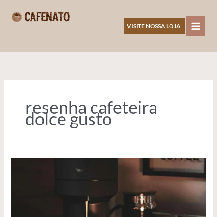
Ir
para
VISITE NOSSA LOJA
o
CAFENATO
conteúdo
resenha cafeteira
dolce gusto
5
Cafeteiras
da
Dolce
Gusto