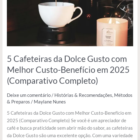
com
Melhor
Custo-
Benefício
em
2025
(Comparativo
Completo)
5 Cafeteiras da Dolce Gusto com
Melhor Custo-Benefício em 2025
(Comparativo Completo)
Deixe um comentário
/
Histórias & Recomendações
,
Métodos
& Preparos
/
Maylane Nunes
5 Cafeteiras da Dolce Gusto com Melhor Custo-Benefício em
2025 (Comparativo Completo) Se você é um apreciador de
café e busca praticidade sem abrir mão do sabor, as cafeteiras
da Dolce Gusto são uma excelente opção. Com uma variedade