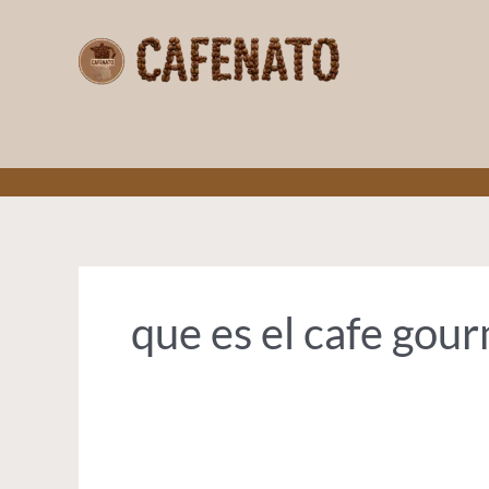
Ir
para
o
conteúdo
CAFENATO
que es el cafe gou