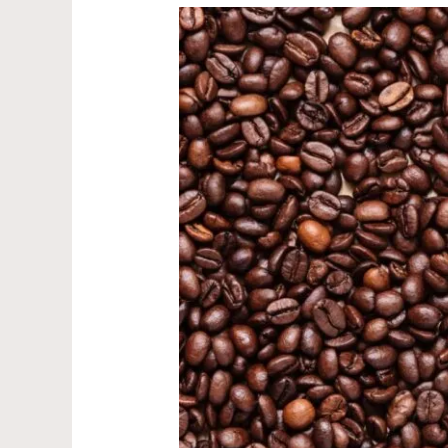
Café
Gourmet
3
Corações:
Qual
o
Melhor
em
2025?