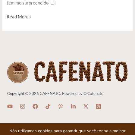
tem me surpreendido […]
Read More »
Copyright © 2026 CAFENATO. Powered by O Cafenato
Nós utilizamos cookies para garantir que você tenha a melhor
Política de Privacidade
-
Termos de Uso
-
Política de Cookies
-
Contato
-
Quem Somos