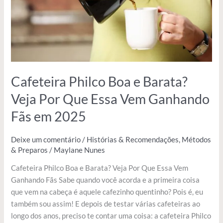
Por
Que
Essa
Vem
Ganhando
Fãs
em
Cafeteira Philco Boa e Barata?
2025
Veja Por Que Essa Vem Ganhando
Fãs em 2025
Deixe um comentário
/
Histórias & Recomendações
,
Métodos
& Preparos
/
Maylane Nunes
Cafeteira Philco Boa e Barata? Veja Por Que Essa Vem
Ganhando Fãs Sabe quando você acorda e a primeira coisa
que vem na cabeça é aquele cafezinho quentinho? Pois é, eu
também sou assim! E depois de testar várias cafeteiras ao
longo dos anos, preciso te contar uma coisa: a cafeteira Philco