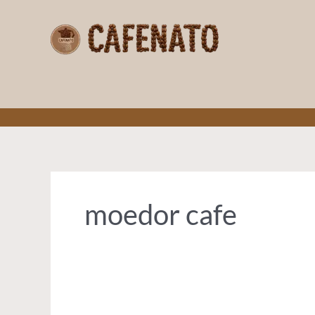
Ir
para
o
conteúdo
CAFENATO
moedor cafe