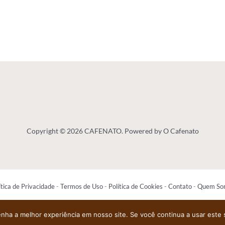
Copyright © 2026 CAFENATO. Powered by O Cafenato
ítica de Privacidade
-
Termos de Uso
-
Política de Cookies
-
Contato
-
Quem So
enha a melhor experiência em nosso site. Se você continua a usar este 