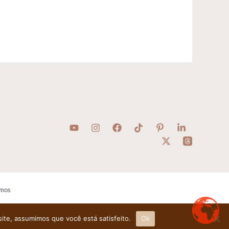
mos
site, assumimos que você está satisfeito.
Ok