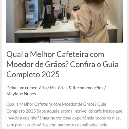
Moedor
de
Grãos?
Confira
o
Guia
Completo
2025
Qual a Melhor Cafeteira com
Moedor de Grãos? Confira o Guia
Completo 2025
Deixe um comentário
/
Histórias & Recomendações
/
Maylane Nunes
Qual a Melhor Cafeteira com Moedor de Grãos? Guia
Completo 2025 Sabe aquele aroma incrível de café fresco que
invade a cozinha? Imagine ter essa experiência todos os dias,
sem precisar de vários equipamentos espalhados pela