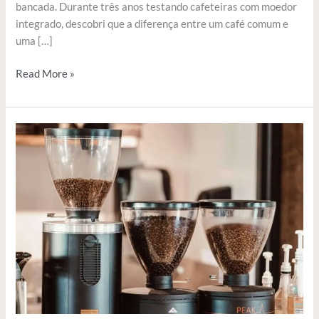
bancada. Durante três anos testando cafeteiras com moedor
integrado, descobri que a diferença entre um café comum e
uma […]
Read More »
Melhor
Cafeteira
com
Moedor
de
Café
Integrado:
Guia
Completo
2025