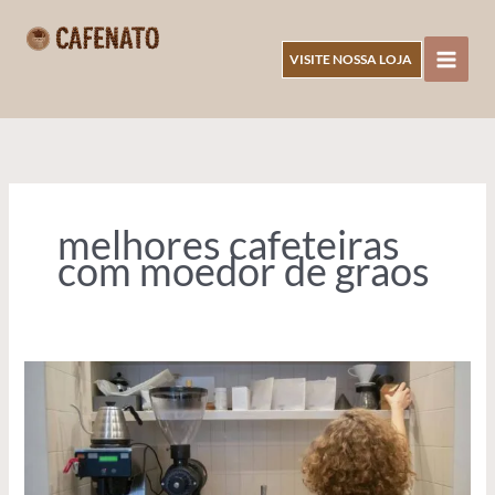
Ir
para
VISITE NOSSA LOJA
o
CAFENATO
conteúdo
melhores cafeteiras
com moedor de graos
Qual
a
Melhor
Cafeteira
com