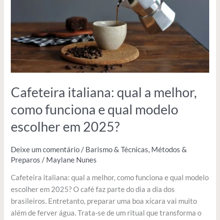
como
funciona
e
qual
modelo
escolher
em
2025?
Cafeteira italiana: qual a melhor,
como funciona e qual modelo
escolher em 2025?
Deixe um comentário
/
Barismo & Técnicas
,
Métodos &
Preparos
/
Maylane Nunes
Cafeteira italiana: qual a melhor, como funciona e qual modelo
escolher em 2025? O café faz parte do dia a dia dos
brasileiros. Entretanto, preparar uma boa xícara vai muito
além de ferver água. Trata-se de um ritual que transforma o