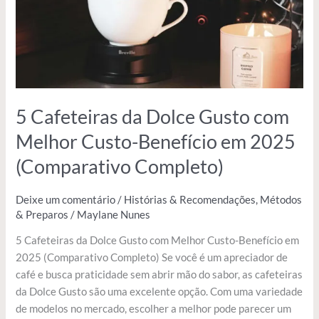
Melhor
Custo-
Benefício
em
2025
(Comparativo
Completo)
5 Cafeteiras da Dolce Gusto com
Melhor Custo-Benefício em 2025
(Comparativo Completo)
Deixe um comentário
/
Histórias & Recomendações
,
Métodos
& Preparos
/
Maylane Nunes
5 Cafeteiras da Dolce Gusto com Melhor Custo-Benefício em
2025 (Comparativo Completo) Se você é um apreciador de
café e busca praticidade sem abrir mão do sabor, as cafeteiras
da Dolce Gusto são uma excelente opção. Com uma variedade
de modelos no mercado, escolher a melhor pode parecer um