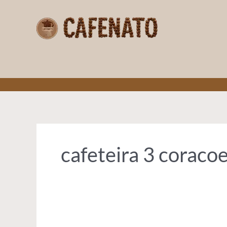
Ir
para
o
conteúdo
CAFENATO
cafeteira 3 coraco