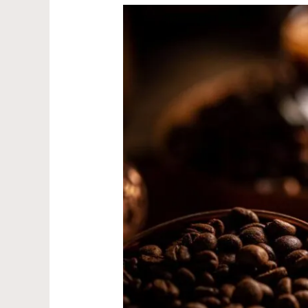
A
Jornada
do
Sabor:
Guia
Completo
para
Escolher
a
Cafeteira
3
Corações
Perfeita