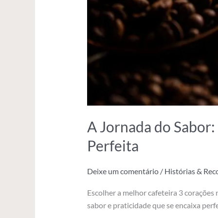
A Jornada do Sabor:
Perfeita
Deixe um comentário
/
Histórias & Re
Escolher a melhor cafeteira 3 corações
sabor e praticidade que se encaixa perf