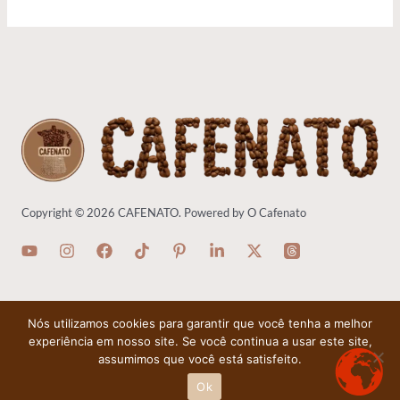
Copyright © 2026 CAFENATO. Powered by O Cafenato
Nós utilizamos cookies para garantir que você tenha a melhor
Política de Privacidade
-
Termos de Uso
-
Política de Cookies
-
Contato
-
Quem Somos
experiência em nosso site. Se você continua a usar este site,
assumimos que você está satisfeito.
Ok