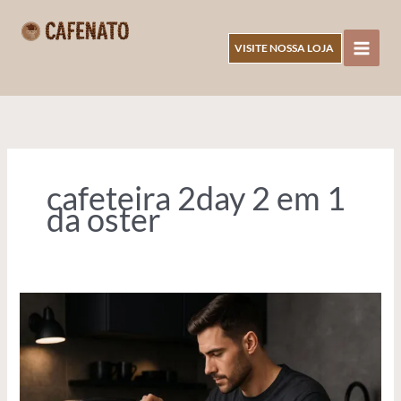
Ir
para
VISITE NOSSA LOJA
o
CAFENATO
conteúdo
cafeteira 2day 2 em 1
da oster
Descubra
a
Melhor
Cafeteira
Oster: