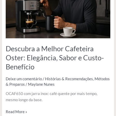
Elegância,
Sabor
e
Custo-
Benefício
Descubra a Melhor Cafeteira
Oster: Elegância, Sabor e Custo-
Benefício
Deixe um comentário
/
Histórias & Recomendações
,
Métodos
& Preparos
/
Maylane Nunes
OCAF650 com jarra inox: café quente por mais tempo,
mesmo longe da base.
Read More »