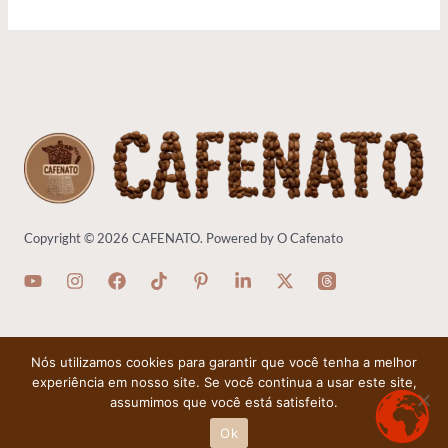
Copyright © 2026 CAFENATO. Powered by O Cafenato
Nós utilizamos cookies para garantir que você tenha a melhor
Política de Privacidade
-
Termos de Uso
-
Política de Cookies
-
Contato
-
Quem Somos
experiência em nosso site. Se você continua a usar este site,
assumimos que você está satisfeito.
Ok