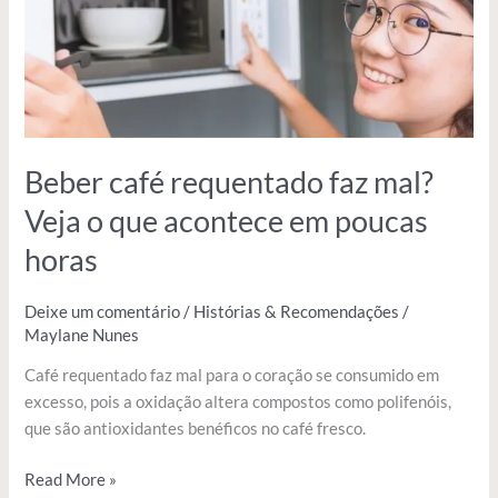
o
que
acontece
em
poucas
horas
Beber café requentado faz mal?
Veja o que acontece em poucas
horas
Deixe um comentário
/
Histórias & Recomendações
/
Maylane Nunes
Café requentado faz mal para o coração se consumido em
excesso, pois a oxidação altera compostos como polifenóis,
que são antioxidantes benéficos no café fresco.
Read More »